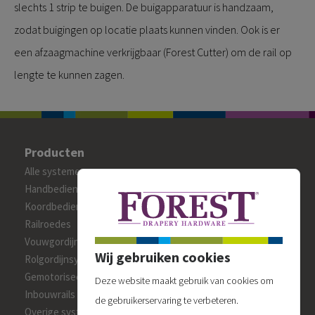
slechts 1 strip te buigen. De buigapparatuur is handzaam,
zodat buigingen op locatie plaats kunnen vinden. Ook is er
een afzaagmachine verkrijgbaar (Forest Cutter) om de rail op
lengte te kunnen zagen.
Producten
Alle systemen
Handbediende gordijnrails
Koordbediende gordijnrails
Railroedes
Vouwgordijnsystemen
Wij gebruiken cookies
Rolgordijnsystemen
Gemotoriseerde systemen
Deze website maakt gebruik van cookies om
Inbouwrails
de gebruikerservaring te verbeteren.
Overige systemen