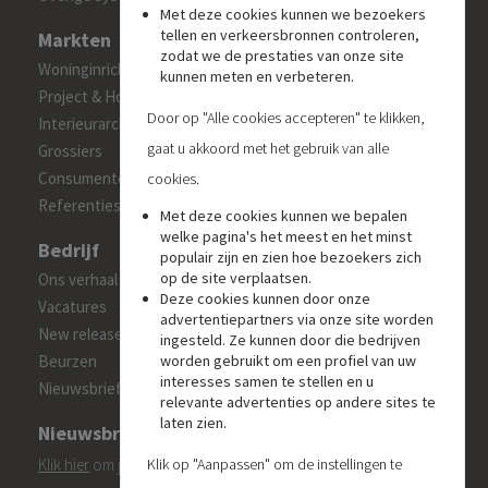
Met deze cookies kunnen we bezoekers
tellen en verkeersbronnen controleren,
Markten
zodat we de prestaties van onze site
Woninginrichters en interieuradviseurs
kunnen meten en verbeteren.
Project & Hospitality
Door op "Alle cookies accepteren" te klikken,
Interieurarchitecten
gaat u akkoord met het gebruik van alle
Grossiers
Consumenten
cookies.
Referenties
Met deze cookies kunnen we bepalen
welke pagina's het meest en het minst
Bedrijf
populair zijn en zien hoe bezoekers zich
op de site verplaatsen.
Ons verhaal
Deze cookies kunnen door onze
Vacatures
advertentiepartners via onze site worden
New releases
ingesteld. Ze kunnen door die bedrijven
Beurzen
worden gebruikt om een profiel van uw
interesses samen te stellen en u
Nieuwsbrief
relevante advertenties op andere sites te
laten zien.
Nieuwsbrief
Klik hier
om je aan te melden voor de Forest 'On Track'
Klik op "Aanpassen" om de instellingen te