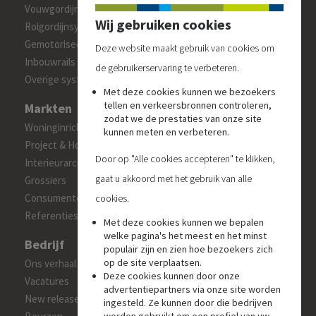
Vouwgordijnsystemen
Wij gebruiken cookies
Rolgordijnsystemen
Gemotoriseerde systemen
Deze website maakt gebruik van cookies om
Inbouwrails
de gebruikerservaring te verbeteren.
Overige systemen
Met deze cookies kunnen we bezoekers
tellen en verkeersbronnen controleren,
Markten
zodat we de prestaties van onze site
Woninginrichters en interieuradviseurs
kunnen meten en verbeteren.
Project & Hospitality
Door op "Alle cookies accepteren" te klikken,
Interieurarchitecten
gaat u akkoord met het gebruik van alle
Grossiers
Consumenten
cookies.
Referenties
Met deze cookies kunnen we bepalen
welke pagina's het meest en het minst
Bedrijf
populair zijn en zien hoe bezoekers zich
op de site verplaatsen.
Ons verhaal
Deze cookies kunnen door onze
Vacatures
advertentiepartners via onze site worden
New releases
ingesteld. Ze kunnen door die bedrijven