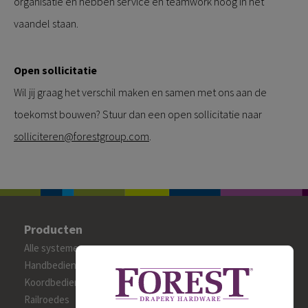
organisatie en hebben service en teamwork hoog in het
vaandel staan.
Open sollicitatie
Wil jij graag het verschil maken en samen met ons aan de
toekomst bouwen? Stuur dan een open sollicitatie naar
solliciteren@forestgroup.com
.
Producten
Alle systemen
Handbediende gordijnrails
Koordbediende gordijnrails
Railroedes