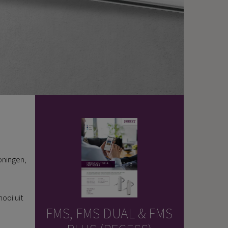
oningen,
mooi uit
FMS, FMS DUAL & FMS