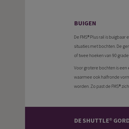
BUIGEN
De FMS® Plus rail is buigbaa
situaties met bochten. De g
of twee hoeken van 90 grade
Voor grotere bochten is een 
waarmee ook halfronde vorm
worden. Zo past de FMS® zich
DE SHUTTLE® GOR