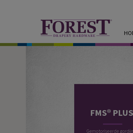
HO
FMS® PLU
Gemotoriseerde gordijnr