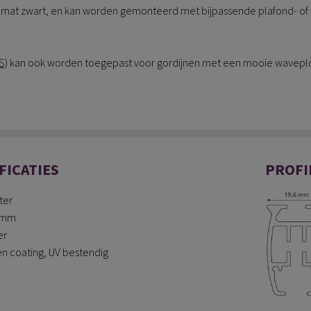
t en mat zwart, en kan worden gemonteerd met bijpassende plafond- of
S)
kan ook worden toegepast voor gordijnen met een mooie waveplo
FICATIES
PROFI
ter
0 mm
er
en coating, UV bestendig