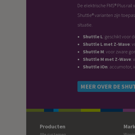
De elektrische FMS® Plus rai
Shuttle® varianten zijn toepa
situatie.
Shuttle L
: geschikt voor 
Shuttle L met Z-Wave
: 
Shuttle M
: voor zware gor
Shuttle M met Z-Wave
: 
Shuttle iOn
: accumotor, 
MEER OVER DE SHU
Producten
Mark
Alle systemen
Woning