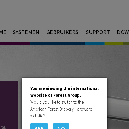
ME
SYSTEMEN
GEBRUIKERS
SUPPORT
DOW
You are viewing the international
website of Forest Group.
Would you like to switch to the
S
American Forest Drapery Hardware
website?
ail
YES
NO