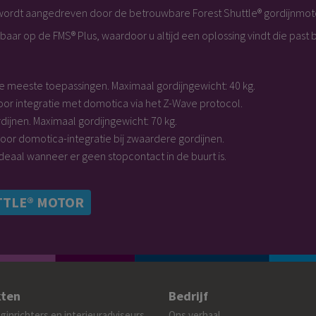
l wordt aangedreven door de betrouwbare Forest Shuttle® gordijnmoto
sbaar op de FMS® Plus, waardoor u altijd een oplossing vindt die past b
de meeste toepassingen. Maximaal gordijngewicht: 40 kg.
voor integratie met domotica via het Z-Wave protocol.
dijnen. Maximaal gordijngewicht: 70 kg.
voor domotica-integratie bij zwaardere gordijnen.
ideaal wanneer er geen stopcontact in de buurt is.
TTLE® MOTOR
ten
Bedrijf
inrichters en interieuradviseurs
Ons verhaal