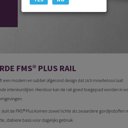
DE FMS® PLUS RAIL
t een modern en subtiel afgerond design dat zich moeiteloos laat
 interieurstijlen. Hierdoor kan de rail goed toegepast worden in w
y omgevingen.
el sluit de FMS® Plus komen zowel lichte als zwaardere gordijnstoffen 
e, stabiele basis voor dagelijks gebruik.