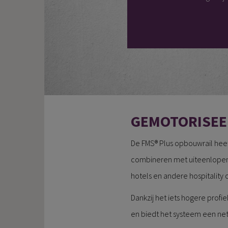
GEMOTORISEER
De FMS® Plus opbouwrail heef
combineren met uiteenlopende
hotels en andere hospitalit
Dankzij het iets hogere profi
en biedt het systeem een nett