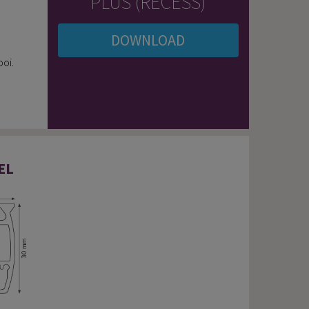
PLUS (RECESS)
DOWNLOAD
oi.
EL